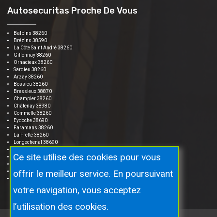
Autosecuritas Proche De Vous
Balbins 38260
Brézins 38590
La Côte Saint André 38260
Gillonnay 38260
Ornacieux 38260
Sardieu 38260
Arzay 38260
Bossieu 38260
Bressieux 38870
Champier 38260
Châtenay 38980
Commelle 38260
Eydoche 38690
Faramans 38260
La Frette 38260
Longechenal 38690
Marcilloles 38260
Ce site utilise des cookies pour vous
Mottier 38260
Nantoin 38260
offrir le meilleur service. En poursuivant
Penol 38260
Saint Étienne de Saint Geoirs 38590
votre navigation, vous acceptez
l’utilisation des cookies.