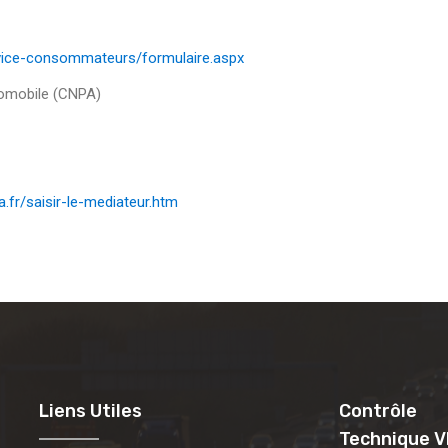
ervice-consommateurs/formulaire.aspx
tomobile (CNPA)
.fr/saisir-le-mediateur.htm
Liens Utiles
Contrôle
Technique V