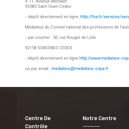
9-11, Avenue Michelet
93583 Saint Ouen Cedex
- dépôt directement en ligne:
http://fna.fr/services/s
Médiateur du Conseil national des professions de l’au
- par courrier : 50, rue Rouget de Lisle
92158 SURESNES CEDEX
- dépôt directement en ligne
http://www.mediateur-cnpa
ou par email :
mediateur@mediateur-cnpa.fr
Centre De
Notre Centre
Contrôle