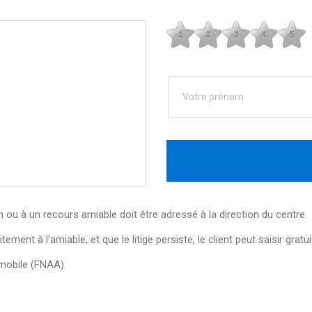
1
2
3
4
5
 ou à un recours amiable doit être adressé à la direction du centre.
ement à l’amiable, et que le litige persiste, le client peut saisir gra
omobile (FNAA)