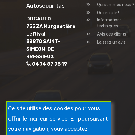
Qui sommes nous ?
Autosecuritas
On recrute !
DOCAUTO
Informations
755 ZA Marguetière
techniques
Le Rival
Avis des clients
38870 SAINT-
Laissez un avis
SIMEON-DE-
BRESSIEUX
04 74 87 95 19
Ce site utilise des cookies pour vous
offrir le meilleur service. En poursuivant
votre navigation, vous acceptez