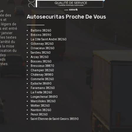
que
ile des
Autosecuritas Proche De Vous
es et
s légers de
s est entré
Balbins 38260
r janvier
Brézins 38590
 les textes
La Côte Saint André 38260
’arrêté du
Gillonnay 38260
 à la mise
Ornacieux 38260
nisation du
Sardieu 38260
 des
Arzay 38260
oids
Bossieu 38260
onnes.
Bressieux 38870
Champier 38260
Châtenay 38980
Commelle 38260
Eydoche 38690
Faramans 38260
La Frette 38260
Longechenal 38690
Marcilloles 38260
Mottier 38260
Nantoin 38260
Penol 38260
Saint Étienne de Saint Geoirs 38590