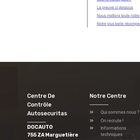
La preuve ci dessous
Nous mettons toute notre 
Notre plus belle récompen
Centre De
Notre Centre
Contrôle
Qui sommes nous ?
Autosecuritas
On recrute !
DOCAUTO
Informations
755 ZA Marguetière
techniques