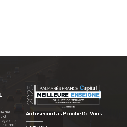
L
que
ile des
Autosecuritas Proche De Vous
es et
s légers de
s est entré
Balbins 38260