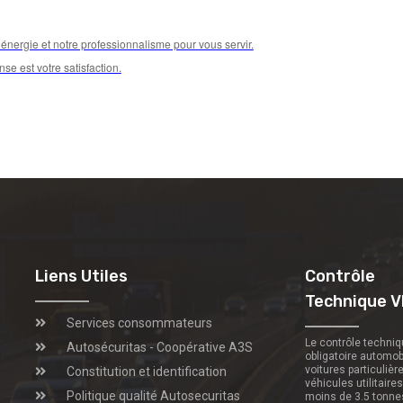
énergie et notre professionnalisme pour vous servir.
se est votre satisfaction.
Liens Utiles
Contrôle
Technique V
Services consommateurs
Le contrôle techni
Autosécuritas - Coopérative A3S
obligatoire automob
voitures particulièr
Constitution et identification
véhicules utilitaire
Politique qualité Autosecuritas
moins de 3.5 tonne