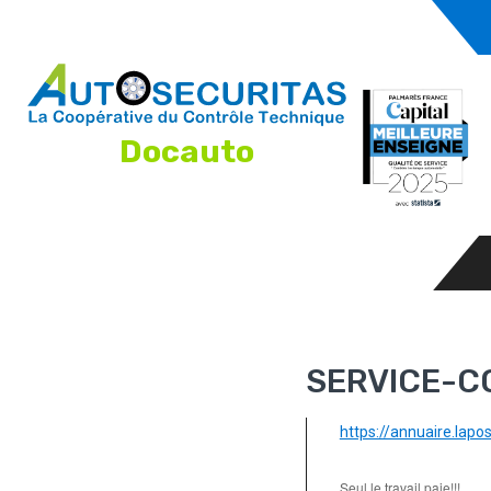
Docauto
SERVICE-
https://annuaire.lap
Seul le travail paie!!!