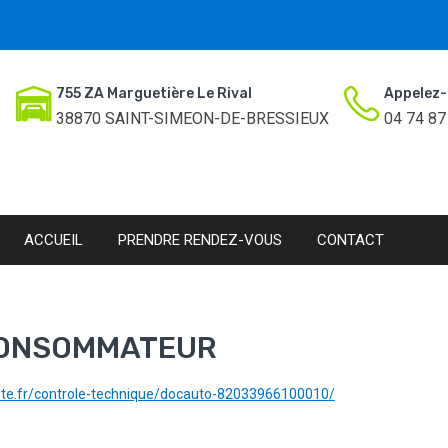
755 ZA Marguetière Le Rival
Appelez-
38870 SAINT-SIMEON-DE-BRESSIEUX
04 74 87
ACCUEIL
PRENDRE RENDEZ-VOUS
CONTACT
CONSOMMATEUR
oste.fr/controle-technique/docauto-82033966100010/